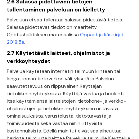
2.6 Salassa pidettävien tietojen
tallentaminen palveluun on kielletty
Palveluun ei saa tallentaa salassa pidettäviä tietoja.
Salassa pidettävät tiedot on määritelty
Opetushallituksen materiaalissa
Oppaat ja käsikirjat
2018:5a
.
2.7 Käytettävät laitteet, ohjelmistot ja
verkkoyhteydet
Palvelua käytetään internetin tai muun kiinteän tai
langattoman tietoverkon välityksellä ja Palvelun
saavutettavuus on riippuvainen Käyttäjän
tietoliikenneyhteyksistä. Käyttäjä vastaa ja huolehtii
itse käyttämiensä laitteistojen, tietokone- ja verkko-
ohjelmistojen ja tietoliikenneyhteyksien riittävistä
ominaisuuksista, varustelusta, tietoturvasta ja
toimivuudesta sekä vastaa niihin liittyvistä
kustannuksista. Edellä mainitut eivät saa aiheuttaa
häiriötä tai muuta haittaa Palvelulle tai muille Käyttäjille.