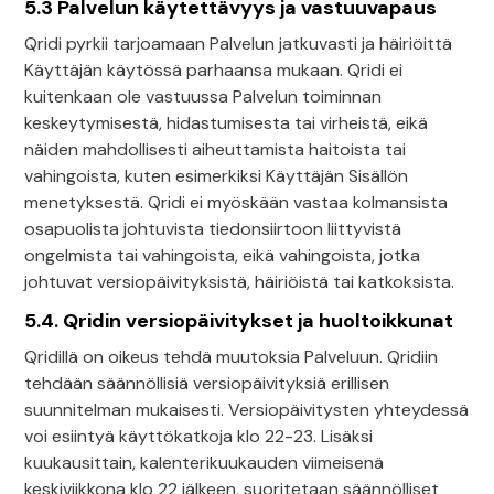
5.3 Palvelun käytettävyys ja vastuuvapaus
Qridi pyrkii tarjoamaan Palvelun jatkuvasti ja häiriöittä
Käyttäjän käytössä parhaansa mukaan. Qridi ei
kuitenkaan ole vastuussa Palvelun toiminnan
keskeytymisestä, hidastumisesta tai virheistä, eikä
näiden mahdollisesti aiheuttamista haitoista tai
vahingoista, kuten esimerkiksi Käyttäjän Sisällön
menetyksestä. Qridi ei myöskään vastaa kolmansista
osapuolista johtuvista tiedonsiirtoon liittyvistä
ongelmista tai vahingoista, eikä vahingoista, jotka
johtuvat versiopäivityksistä, häiriöistä tai katkoksista.
5.4. Qridin versiopäivitykset ja huoltoikkunat
Qridillä on oikeus tehdä muutoksia Palveluun. Qridiin
tehdään säännöllisiä versiopäivityksiä erillisen
suunnitelman mukaisesti. Versiopäivitysten yhteydessä
voi esiintyä käyttökatkoja klo 22-23. Lisäksi
kuukausittain, kalenterikuukauden viimeisenä
keskiviikkona klo 22 jälkeen, suoritetaan säännölliset