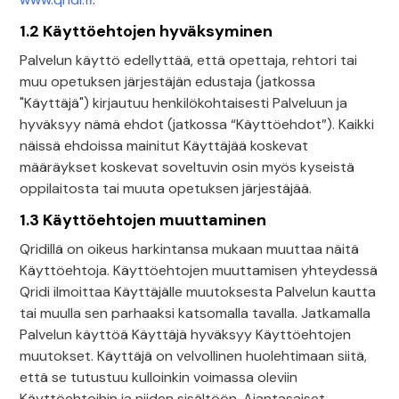
1.2 Käyttöehtojen hyväksyminen
Palvelun käyttö edellyttää, että opettaja, rehtori tai
muu opetuksen järjestäjän edustaja (jatkossa
"Käyttäjä") kirjautuu henkilökohtaisesti Palveluun ja
hyväksyy nämä ehdot (jatkossa “Käyttöehdot”). Kaikki
näissä ehdoissa mainitut Käyttäjää koskevat
määräykset koskevat soveltuvin osin myös kyseistä
oppilaitosta tai muuta opetuksen järjestäjää.
1.3 Käyttöehtojen muuttaminen
Qridillä on oikeus harkintansa mukaan muuttaa näitä
Käyttöehtoja. Käyttöehtojen muuttamisen yhteydessä
Qridi ilmoittaa Käyttäjälle muutoksesta Palvelun kautta
tai muulla sen parhaaksi katsomalla tavalla. Jatkamalla
Palvelun käyttöä Käyttäjä hyväksyy Käyttöehtojen
muutokset. Käyttäjä on velvollinen huolehtimaan siitä,
että se tutustuu kulloinkin voimassa oleviin
Käyttöehtoihin ja niiden sisältöön. Ajantasaiset