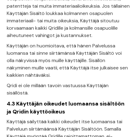
patentteja tai muita immateriaalioikeuksia. Jos tällainen
Käyttäjän Sisältö loukkaa kolmannen osapuolen
immateriaali- tai muita oikeuksia, Käyttäjä sitoutuu
korvaamaan kaikki Qridille ja kolmansille osapuolille
aiheutuneet vahingot ja kustannukset.
Käyttäjän on huomioitava, että hänen Palvelussa
luomansa tai sinne siirtämänsä Käyttäjän Sisältö voi
olla näkyvissä myös muille käyttäjille. Sisällön
näkyminen muille vaatii, että Käyttäjä itse julkaisee sen
kaikkien nähtäväksi.
Qridi ei ole millään tavoin vastuussa Käyttäjän
sisällöstä.
4.3 Käyttäjän oikeudet luomaansa sisältöön
ja Qridin käyttöoikeus
Käyttäjä säilyttää kaikki oikeudet itse luomaansa tai
Palveluun siirtämäänsä Käyttäjän Sisältöön. Samalla
Käyttäjä myöntää Qridille rajoittamattoman, ei-