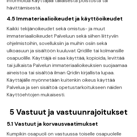
informoida Käyttäjää tällaisesta poistosta tai
hävittämisestä.
4.5 Immateriaalioikeudet ja käyttöoikeudet
Kaikki tekijänoikeudet sekä omistus- ja muut
immateriaalioikeudet Palveluun sekä siihen liittyviin
ohjelmistoihin, sovelluksiin ja muihin osiin sekä
ulkoasuun ja sisältöön kuuluvat Qridille tai kolmansille
osapuolille. Käyttäjä ei saa käyttää, kopioida, levittää
tai julkaista Palvelun immateriaalioikeuksien suojaamaa
aineistoa tai sisältöä ilman Qridin kirjallista lupaa.
Käyttäjälle myönnetään kuitenkin oikeus käyttää
Palvelua ja sen sisältöä opetustarkoitukseen näiden
Käyttöehtojen mukaisesti.
5 Vastuut ja vastuunrajoitukset
5.1 Vastuut ja korvausvaatimukset
Kumpikin osapuoli on vastuussa toiselle osapuolelle