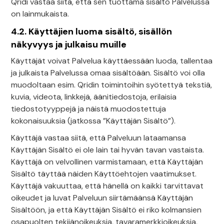
Qridi vastaa siitä, että sen tuottama sisältö Palvelussa
on lainmukaista.
4.2. Käyttäjien luoma sisältö, sisällön
näkyvyys ja julkaisu muille
Käyttäjät voivat Palvelua käyttäessään luoda, tallentaa
ja julkaista Palvelussa omaa sisältöään. Sisältö voi olla
muodoltaan esim. Qridin toimintoihin syötettyä tekstiä,
kuvia, videota, linkkejä, äänitiedostoja, erilaisia
tiedostotyyppejä ja näistä muodostettuja
kokonaisuuksia (jatkossa ”Käyttäjän Sisältö”).
Käyttäjä vastaa siitä, että Palveluun lataamansa
Käyttäjän Sisältö ei ole lain tai hyvän tavan vastaista.
Käyttäjä on velvollinen varmistamaan, että Käyttäjän
Sisältö täyttää näiden Käyttöehtojen vaatimukset.
Käyttäjä vakuuttaa, että hänellä on kaikki tarvittavat
oikeudet ja luvat Palveluun siirtämäänsä Käyttäjän
Sisältöön, ja että Käyttäjän Sisältö ei riko kolmansien
osapuolten tekijänoikeuksia, tavaramerkkioikeuksia,