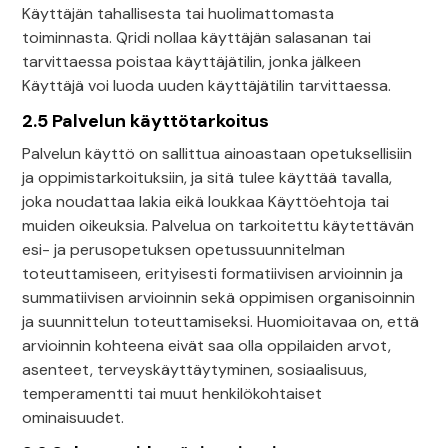
Käyttäjän tahallisesta tai huolimattomasta
toiminnasta. Qridi nollaa käyttäjän salasanan tai
tarvittaessa poistaa käyttäjätilin, jonka jälkeen
Käyttäjä voi luoda uuden käyttäjätilin tarvittaessa.
2.5 Palvelun käyttötarkoitus
Palvelun käyttö on sallittua ainoastaan opetuksellisiin
ja oppimistarkoituksiin, ja sitä tulee käyttää tavalla,
joka noudattaa lakia eikä loukkaa Käyttöehtoja tai
muiden oikeuksia. Palvelua on tarkoitettu käytettävän
esi- ja perusopetuksen opetussuunnitelman
toteuttamiseen, erityisesti formatiivisen arvioinnin ja
summatiivisen arvioinnin sekä oppimisen organisoinnin
ja suunnittelun toteuttamiseksi. Huomioitavaa on, että
arvioinnin kohteena eivät saa olla oppilaiden arvot,
asenteet, terveyskäyttäytyminen, sosiaalisuus,
temperamentti tai muut henkilökohtaiset
ominaisuudet.