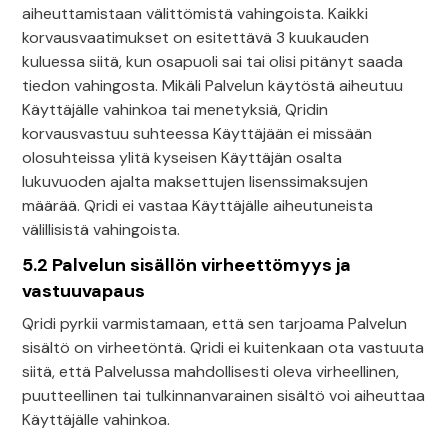
aiheuttamistaan välittömistä vahingoista. Kaikki
korvausvaatimukset on esitettävä 3 kuukauden
kuluessa siitä, kun osapuoli sai tai olisi pitänyt saada
tiedon vahingosta. Mikäli Palvelun käytöstä aiheutuu
Käyttäjälle vahinkoa tai menetyksiä, Qridin
korvausvastuu suhteessa Käyttäjään ei missään
olosuhteissa ylitä kyseisen Käyttäjän osalta
lukuvuoden ajalta maksettujen lisenssimaksujen
määrää. Qridi ei vastaa Käyttäjälle aiheutuneista
välillisistä vahingoista.
5.2 Palvelun sisällön virheettömyys ja
vastuuvapaus
Qridi pyrkii varmistamaan, että sen tarjoama Palvelun
sisältö on virheetöntä. Qridi ei kuitenkaan ota vastuuta
siitä, että Palvelussa mahdollisesti oleva virheellinen,
puutteellinen tai tulkinnanvarainen sisältö voi aiheuttaa
Käyttäjälle vahinkoa.