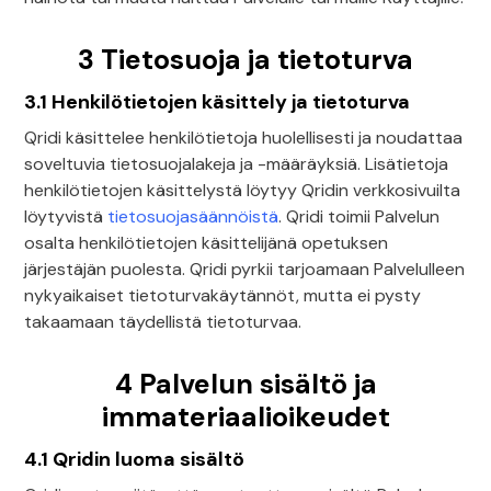
3 Tietosuoja ja tietoturva
3.1 Henkilötietojen käsittely ja tietoturva
Qridi käsittelee henkilötietoja huolellisesti ja noudattaa
soveltuvia tietosuojalakeja ja -määräyksiä. Lisätietoja
henkilötietojen käsittelystä löytyy Qridin verkkosivuilta
löytyvistä
tietosuojasäännöistä
. Qridi toimii Palvelun
osalta henkilötietojen käsittelijänä opetuksen
järjestäjän puolesta. Qridi pyrkii tarjoamaan Palvelulleen
nykyaikaiset tietoturvakäytännöt, mutta ei pysty
takaamaan täydellistä tietoturvaa.
4 Palvelun sisältö ja
immateriaalioikeudet
4.1 Qridin luoma sisältö