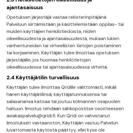
ajantasaisuus
Opetuksen järjestäjä vastaa rekisterinpitäjänä
Palveluun siirtämistään ja käsittelemistään oppilas- tai
muiden käyttäjien henkilötiedoista, niiden
oikeellisuudesta ja ajantasaisuudesta, mukaan lukien
vanhentuneiden tai virheellisten tietojen poistaminen
tai korjaaminen. Käyttäjän tulee ilmoittaa opetuksen
järjestäjälle, jos huomaa henkilötietojen
oikeallisuudessa tai ajantasaisuudessa virheitä.
2.4 Käyttäjätilin turvallisuus
Käyttäjän tulee ilmoittaa Qridille välittömästi, mikäli
hänen käyttäjätilinsä, käyttäjätunnuksensa tai
salasanansa katoaa tai joutuu kolmannen osapuolen
haltuun. Ilmoitus tehdään sähköpostitse osoitteeseen
asiakaspalvelu@qridi.fi. Kun Qridi on vahvistanut
ilmoituksen vastaanoton, Käyttäjän vastuu Palvelun
luvattomasta käytöstä päättyy, ellei kyse ole