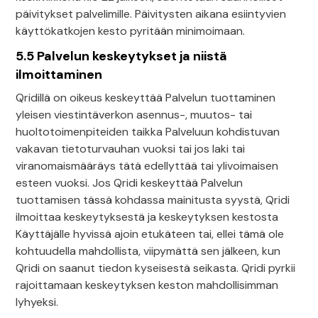
päivitykset palvelimille. Päivitysten aikana esiintyvien
käyttökatkojen kesto pyritään minimoimaan.
5.5 Palvelun keskeytykset ja niistä
ilmoittaminen
Qridillä on oikeus keskeyttää Palvelun tuottaminen
yleisen viestintäverkon asennus-, muutos- tai
huoltotoimenpiteiden taikka Palveluun kohdistuvan
vakavan tietoturvauhan vuoksi tai jos laki tai
viranomaismääräys tätä edellyttää tai ylivoimaisen
esteen vuoksi. Jos Qridi keskeyttää Palvelun
tuottamisen tässä kohdassa mainitusta syystä, Qridi
ilmoittaa keskeytyksestä ja keskeytyksen kestosta
Käyttäjälle hyvissä ajoin etukäteen tai, ellei tämä ole
kohtuudella mahdollista, viipymättä sen jälkeen, kun
Qridi on saanut tiedon kyseisestä seikasta. Qridi pyrkii
rajoittamaan keskeytyksen keston mahdollisimman
lyhyeksi.