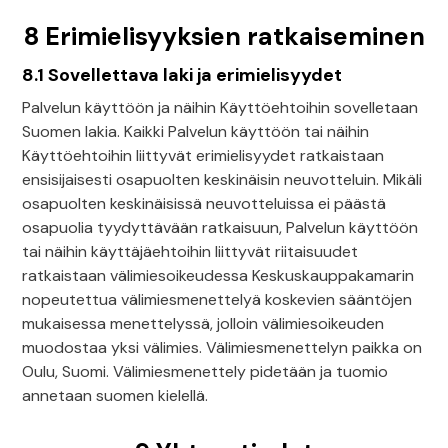
8 Erimielisyyksien ratkaiseminen
8.1 Sovellettava laki ja erimielisyydet
Palvelun käyttöön ja näihin Käyttöehtoihin sovelletaan
Suomen lakia. Kaikki Palvelun käyttöön tai näihin
Käyttöehtoihin liittyvät erimielisyydet ratkaistaan
ensisijaisesti osapuolten keskinäisin neuvotteluin. Mikäli
osapuolten keskinäisissä neuvotteluissa ei päästä
osapuolia tyydyttävään ratkaisuun, Palvelun käyttöön
tai näihin käyttäjäehtoihin liittyvät riitaisuudet
ratkaistaan välimiesoikeudessa Keskuskauppakamarin
nopeutettua välimiesmenettelyä koskevien sääntöjen
mukaisessa menettelyssä, jolloin välimiesoikeuden
muodostaa yksi välimies. Välimiesmenettelyn paikka on
Oulu, Suomi. Välimiesmenettely pidetään ja tuomio
annetaan suomen kielellä.