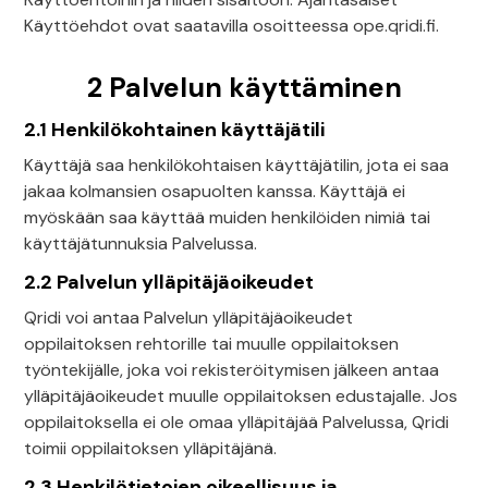
Käyttöehdot ovat saatavilla osoitteessa ope.qridi.fi.
2 Palvelun käyttäminen
2.1 Henkilökohtainen käyttäjätili
Käyttäjä saa henkilökohtaisen käyttäjätilin, jota ei saa
jakaa kolmansien osapuolten kanssa. Käyttäjä ei
myöskään saa käyttää muiden henkilöiden nimiä tai
käyttäjätunnuksia Palvelussa.
2.2 Palvelun ylläpitäjäoikeudet
Qridi voi antaa Palvelun ylläpitäjäoikeudet
oppilaitoksen rehtorille tai muulle oppilaitoksen
työntekijälle, joka voi rekisteröitymisen jälkeen antaa
ylläpitäjäoikeudet muulle oppilaitoksen edustajalle. Jos
oppilaitoksella ei ole omaa ylläpitäjää Palvelussa, Qridi
toimii oppilaitoksen ylläpitäjänä.
2.3 Henkilötietojen oikeellisuus ja