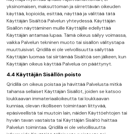
yksinomaisen, maksuttoman ja siirrettävän oikeuden
käyttää, kopioida, esittää, näyttää ja välittää tätä
Käyttäjän Sisältöä Palvelun yhteydessä. Käyttäjän
Sisällön näyttäminen muille Käyttäjille edellyttää
Käyttäjän antamaa lupaa. Tämä oikeus säilyy voimassa,
vaikka Palvelun tekninen muoto tai sisällön välitystapa
muuttuisivat. Qridillä ei ole velvollisuutta säilyttää
Käyttäjän luomaa tai siirtämää Sisältöä sen jälkeen, kun
Käyttäjän oikeus käyttää Palvelua on päättynyt.
4.4 Käyttäjän Sisällön poisto
Qridillä on oikeus poistaa ja hävittää Palvelusta mitkä
tahansa sellaiset Käyttäjän Sisällöt, joiden se katsoo
loukkaavan immateriaalioikeutta tai loukkaavan
kunniaa, olevan rikolliseen toimintaan liittyvää,
epäsiveellistä tai muutoin lain, näiden Käyttöehtojen tai
hyvän tavan vastaista tai Käyttäjän Sisältö haittaa
Palvelun toimintaa. Qridillä ei ole velvollisuutta