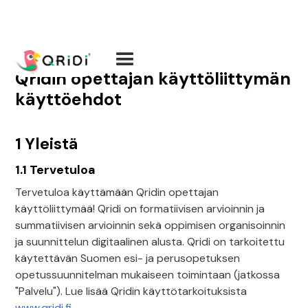
Qridin opettajan käyttöliittymän
käyttöehdot
1 Yleistä
1.1 Tervetuloa
Tervetuloa käyttämään Qridin opettajan
käyttöliittymää! Qridi on formatiivisen arvioinnin ja
summatiivisen arvioinnin sekä oppimisen organisoinnin
ja suunnittelun digitaalinen alusta. Qridi on tarkoitettu
käytettävän Suomen esi- ja perusopetuksen
opetussuunnitelman mukaiseen toimintaan (jatkossa
"Palvelu"). Lue lisää Qridin käyttötarkoituksista
www.qridi.fi
.