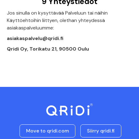
9 Yhteystiedot
Jos sinulla on kysyttävää Palveluun tai näihin
Käyttöehtoihin liittyen, olethan yhteydessä
asiakaspalveluumme:
asiakaspalvelu@qridi.fi
Qridi Oy, Torikatu 21, 90500 Oulu
Move to qridi.com
Siirry qridi.fi