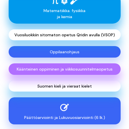
Matematiikka. fysiikka
ja kemia
Vuosiluokkiin sitomaton opetus Qridin avulla (VSOP)
Oppilaanohjaus
Käänteinen oppiminen ja viikkosuunnitelmaopetus
Suomen kieli ja vieraat kielet
Päättöarviointi ja Lukuvuosiarviointi (6 lk.)