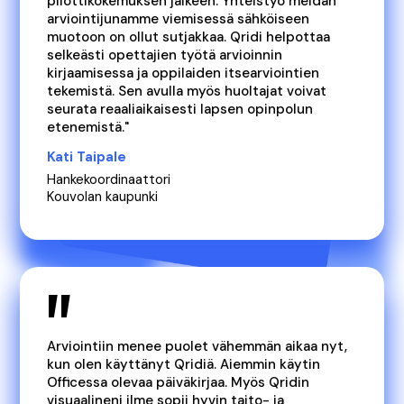
pilottikokemuksen jälkeen. Yhteistyö meidän
arviointijunamme viemisessä sähköiseen
muotoon on ollut sutjakkaa. Qridi helpottaa
selkeästi opettajien työtä arvioinnin
kirjaamisessa ja oppilaiden itsearviointien
tekemistä. Sen avulla myös huoltajat voivat
seurata reaaliaikaisesti lapsen opinpolun
etenemistä."
Kati Taipale
Hankekoordinaattori
Kouvolan kaupunki
"
Arviointiin menee puolet vähemmän aikaa nyt,
kun olen käyttänyt Qridiä. Aiemmin käytin
Officessa olevaa päiväkirjaa. Myös Qridin
visuaalineni ilme sopii hyvin taito- ja