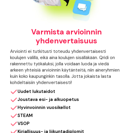
Varmista arvioinnin
yhdenvertaisuus
Arviointi ei tutkitusti toteudu yhdenvertaisesti
koulujen välillä, eikä aina koulujen sisälläkään. Qridi on
rakennettu työkaluksi, jolla voidaan luoda ja viedä
arkeen yhteisiä arvioinnin käytänteitä, niin aineryhmien
kuin koko kaupunginkin tasolla. Jotta jokaista lasta
kohdeltaisiin yhdenvertaisesti!
Uudet lukutaidot
Joustava esi- ja alkuopetus
Hyvinvoinnin vuosikellot
STEAM
VSOP
Kirjallisuus- ja liikuntadiplomit