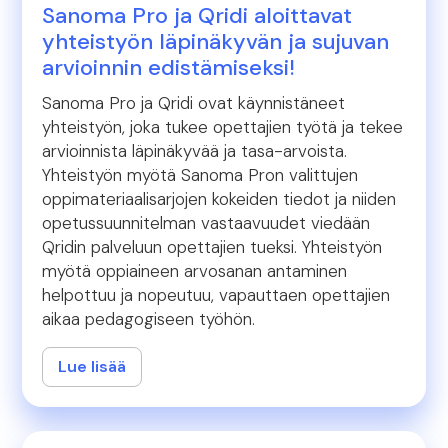
Sanoma Pro ja Qridi aloittavat
yhteistyön läpinäkyvän ja sujuvan
arvioinnin edistämiseksi!
Sanoma Pro ja Qridi ovat käynnistäneet
yhteistyön, joka tukee opettajien työtä ja tekee
arvioinnista läpinäkyvää ja tasa-arvoista.
Yhteistyön myötä Sanoma Pron valittujen
oppimateriaalisarjojen kokeiden tiedot ja niiden
opetussuunnitelman vastaavuudet viedään
Qridin palveluun opettajien tueksi. Yhteistyön
myötä oppiaineen arvosanan antaminen
helpottuu ja nopeutuu, vapauttaen opettajien
aikaa pedagogiseen työhön.
Lue lisää