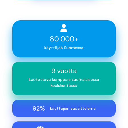
80 000+
käyttäjää Suomessa
9 vuotta
Luotettava kumppani suomalaisessa
koulukentässä
92%
käyttäjien suosittelema