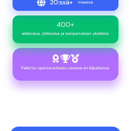
20:ssä+
maassa
400+
alakoulua, yläkoulua ja esiopetuksen yksikköä
Palkittu opetusratkaisu useissa eri kilpailuissa