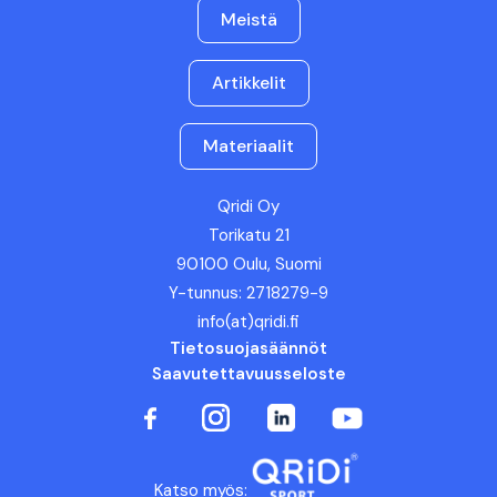
Meistä
Artikkelit
Materiaalit
Qridi Oy
Torikatu 21
90100 Oulu, Suomi
Y-tunnus: 2718279-9
info(at)qridi.fi
Tietosuojasäännöt
Saavutettavuusseloste
Katso myös: