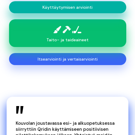
Käyttäytymisen arviointi
Taito- ja taideaineet
Itsearviointi ja vertaisarviointi
"
Kouvolan joustavassa esi- ja alkuopetuksessa
siirryttiin Qridin käyttämiseen positiivisen