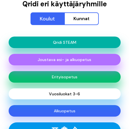
Qridi eri käyttäjäryhmille
Koulut
Kunnat
Qridi STEAM
Joustava esi- ja alkuopetus
Erityisopetus
Vuosiluokat 3-6
Alkuopetus