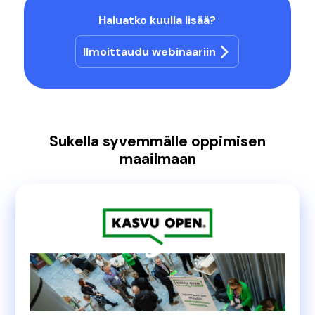
Haluatko kuulla lisää?
Ilmoittaudu webinaariin
Sukella syvemmälle oppimisen
maailmaan