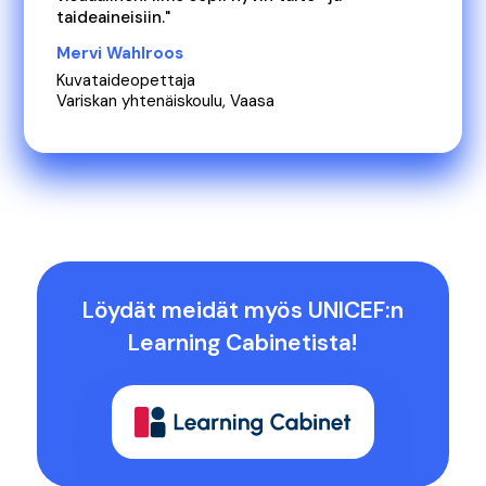
taideaineisiin."
Mervi Wahlroos
Kuvataideopettaja
Variskan yhtenäiskoulu, Vaasa
Löydät meidät myös UNICEF:n
Learning Cabinetista!