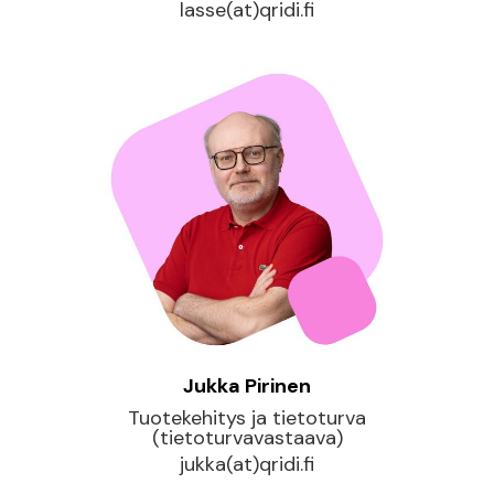
lasse(at)qridi.fi
Jukka Pirinen
Tuotekehitys ja tietoturva
(tietoturvavastaava)
jukka(at)qridi.fi