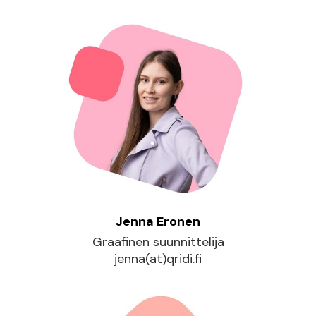
Jenna Eronen
Graafinen suunnittelija
jenna(at)qridi.fi