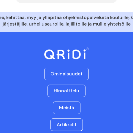
e, kehittää, myy ja ylläpitää ohjelmistopalveluita kouluille, 
järjestäjille, urheiluseuroille, lajiliitoille ja muille yhteisöille
Ominaisuudet
Hinnoittelu
Meistä
Artikkelit