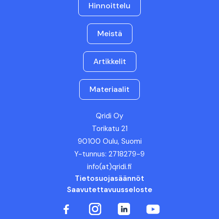
Hinnoittelu
Meistä
Artikkelit
Materiaalit
Qridi Oy
Torikatu 21
90100 Oulu, Suomi
Y-tunnus: 2718279-9
info(at)qridi.fi
Tietosuojasäännöt
Saavutettavuusseloste