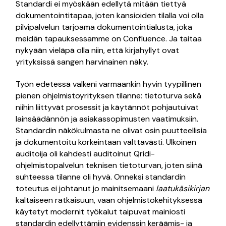
Standardi ei myöskään edellytä mitään tiettyä
dokumentointitapaa, joten kansioiden tilalla voi olla
pilvipalvelun tarjoama dokumentointialusta, joka
meidän tapauksessamme on Confluence. Ja taitaa
nykyään vieläpä olla niin, että kirjahyllyt ovat
yrityksissä sangen harvinainen näky.
Työn edetessä valkeni varmaankin hyvin tyypillinen
pienen ohjelmistoyrityksen tilanne: tietoturva sekä
niihin liittyvät prosessit ja käytännöt pohjautuivat
lainsäädännön ja asiakassopimusten vaatimuksiin.
Standardin näkökulmasta ne olivat osin puutteellisia
ja dokumentoitu korkeintaan välttävästi. Ulkoinen
auditoija oli kahdesti auditoinut Qridi-
ohjelmistopalvelun teknisen tietoturvan, joten siinä
suhteessa tilanne oli hyvä. Onneksi standardin
toteutus ei johtanut jo mainitsemaani
laatukäsikirjan
kaltaiseen ratkaisuun, vaan ohjelmistokehityksessä
käytetyt modernit työkalut taipuvat mainiosti
standardin edellyttämiin evidenssin keräämis- ja