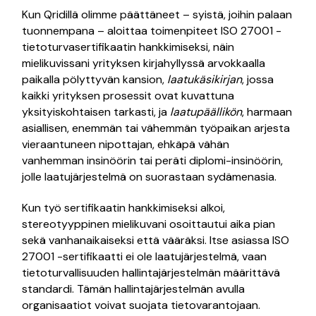
Kun Qridillä olimme päättäneet – syistä, joihin palaan
tuonnempana – aloittaa toimenpiteet ISO 27001 -
tietoturvasertifikaatin hankkimiseksi, näin
mielikuvissani yrityksen kirjahyllyssä arvokkaalla
paikalla pölyttyvän kansion,
laatukäsikirjan
, jossa
kaikki yrityksen prosessit ovat kuvattuna
yksityiskohtaisen tarkasti, ja
laatupäällikön
, harmaan
asiallisen, enemmän tai vähemmän työpaikan arjesta
vieraantuneen nipottajan, ehkäpä vähän
vanhemman insinöörin tai peräti diplomi-insinöörin,
jolle laatujärjestelmä on suorastaan sydämenasia.
Kun työ sertifikaatin hankkimiseksi alkoi,
stereotyyppinen mielikuvani osoittautui aika pian
sekä vanhanaikaiseksi että vääräksi. Itse asiassa ISO
27001 -sertifikaatti ei ole laatujärjestelmä, vaan
tietoturvallisuuden hallintajärjestelmän määrittävä
standardi. Tämän hallintajärjestelmän avulla
organisaatiot voivat suojata tietovarantojaan.