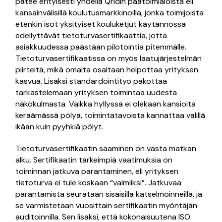
pätee erityisesti yhdellä Qridin päätoimialoista eli
kansainvälisillä koulutusmarkkinoilla, jonka toimijoista
etenkin isot yksityiset kouluketjut käytännössä
edellyttävät tietoturvasertifikaattia, jotta
asiakkuudessa päästään pilotointia pitemmälle.
Tietoturvasertifikaatissa on myös laatujärjestelmän
piirteitä, mikä omalta osaltaan helpottaa yrityksen
kasvua. Lisäksi standardointityö pakottaa
tarkastelemaan yrityksen toimintaa uudesta
näkökulmasta. Vaikka hyllyssä ei olekaan kansioita
keräämässä pölyä, toimintatavoista kannattaa välillä
ikään kuin pyyhkiä pölyt.
Tietoturvasertifikaatin saaminen on vasta matkan
alku. Sertifikaatin tärkeimpiä vaatimuksia on
toiminnan jatkuva parantaminen, eli yrityksen
tietoturva ei tule koskaan “valmiiksi”. Jatkuvaa
parantamista seurataan sisäisillä katselmoinneilla, ja
se varmistetaan vuosittain sertifikaatin myöntäjän
auditoinnilla. Sen lisäksi, että kokonaisuutena ISO