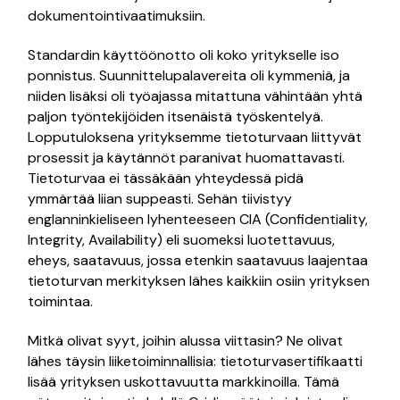
dokumentointivaatimuksiin.
Standardin käyttöönotto oli koko yritykselle iso
ponnistus. Suunnittelupalavereita oli kymmeniä, ja
niiden lisäksi oli työajassa mitattuna vähintään yhtä
paljon työntekijöiden itsenäistä työskentelyä.
Lopputuloksena yrityksemme tietoturvaan liittyvät
prosessit ja käytännöt paranivat huomattavasti.
Tietoturvaa ei tässäkään yhteydessä pidä
ymmärtää liian suppeasti. Sehän tiivistyy
englanninkieliseen lyhenteeseen CIA (Confidentiality,
Integrity, Availability) eli suomeksi luotettavuus,
eheys, saatavuus, jossa etenkin saatavuus laajentaa
tietoturvan merkityksen lähes kaikkiin osiin yrityksen
toimintaa.
Mitkä olivat syyt, joihin alussa viittasin? Ne olivat
lähes täysin liiketoiminnallisia: tietoturvasertifikaatti
lisää yrityksen uskottavuutta markkinoilla. Tämä