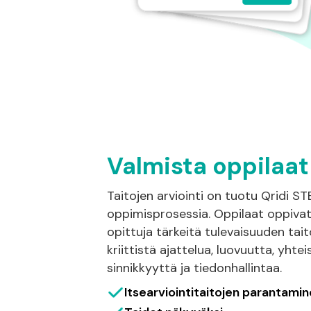
Valmista oppilaat
Taitojen arviointi on tuotu Qridi ST
oppimisprosessia. Oppilaat oppiva
opittuja tärkeitä tulevaisuuden tai
kriittistä ajattelua, luovuutta, yhtei
sinnikkyyttä ja tiedonhallintaa.
Itsearviointitaitojen parantami