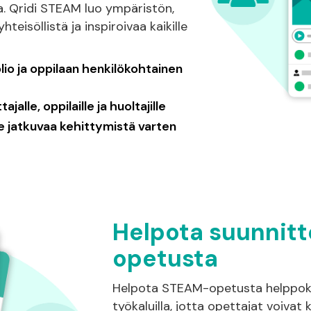
. Qridi STEAM luo ympäristön,
teisöllistä ja inspiroivaa kaikille
lio ja oppilaan henkilökohtainen
alle, oppilaille ja huoltajille
lle jatkuvaa kehittymistä varten
Helpota suunnitt
opetusta
Helpota STEAM-opetusta helppokäy
työkaluilla, jotta opettajat voivat