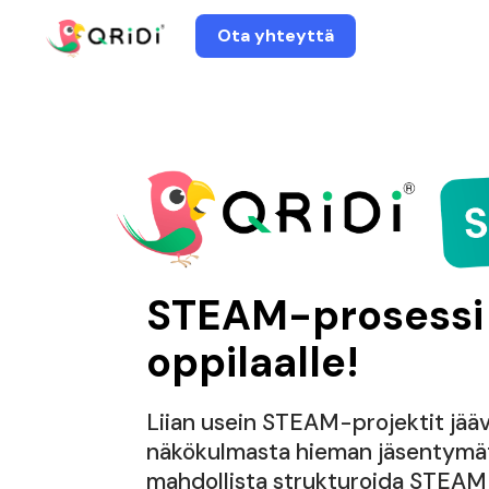
Ota yhteyttä
STEAM-prosessi
oppilaalle!
Liian usein STEAM-projektit jää
näkökulmasta hieman jäsentymät
mahdollista strukturoida STEAM