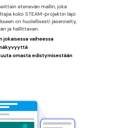
eittain etenevän mallin, joka
ltajia koko STEAM-projektin läpi.
seen on huolellisesti jäsennelty,
n ja hallittavan.
n jokaisessa vaiheessa
inäkyvyyttä
stuuta omasta edistymisestään