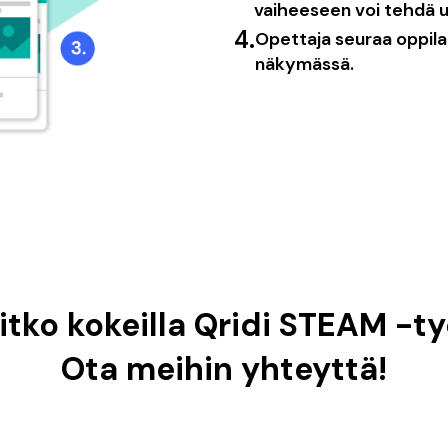
vaiheeseen voi tehdä 
4.
Opettaja seuraa oppila
näkymässä.
itko kokeilla Qridi STEAM -t
Ota meihin yhteyttä!