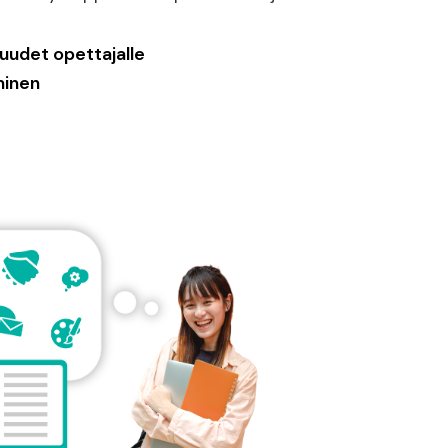
suudet opettajalle
minen