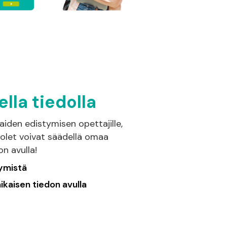
lla tiedolla
iden edistymisen opettajille,
apuolet voivat säädellä omaa
n avulla!
tymistä
ikaisen tiedon avulla