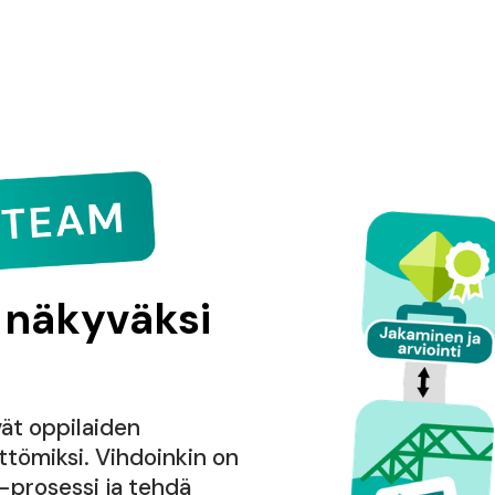
 näkyväksi
vät oppilaiden
tömiksi. Vihdoinkin on
-prosessi ja tehdä