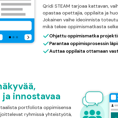
Qridi STEAM tarjoaa kattavan, vaih
opastaa opettajia, oppilaita ja huo
Jokainen vaihe ideoinnista toteutuk
mikä tekee oppimismatkasta selkeä
Ohjattu oppimismatka projekti
Parantaa oppimisprosessin läp
Auttaa oppilaita ottamaan va
näkyvää,
 ja innostavaa
taalista portfoliota oppimisensa
joittelevat ryhmissä yhteistyötä,