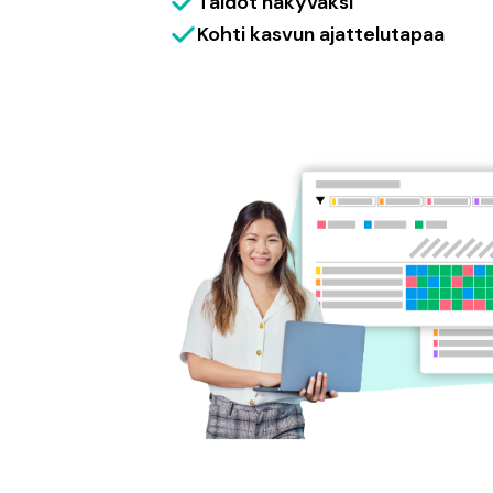
Taidot näkyväksi
Kohti kasvun ajattelutapaa