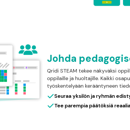
Johda pedagogise
Qridi STEAM tekee näkyväksi oppila
oppilaille ja huoltajille. Kaikki os
työskentelyään kerääntyneen tiedo
Seuraa yksilön ja ryhmän edis
Tee parempia päätöksiä reaalia