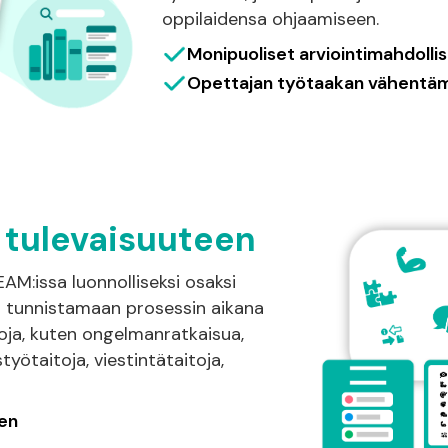
oppilaidensa ohjaamiseen.
Monipuoliset arviointimahdolli
Opettajan työtaakan vähentä
 tulevaisuuteen
EAM:issa luonnolliseksi osaksi
t tunnistamaan prosessin aikana
toja, kuten ongelmanratkaisua,
styötaitoja, viestintätaitoja,
nen