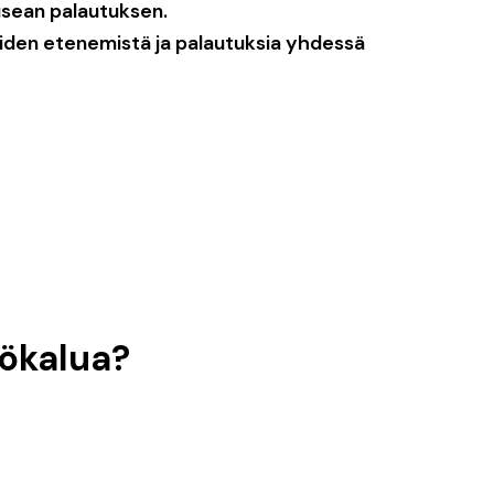
usean palautuksen.
iden etenemistä ja palautuksia yhdessä
yökalua?