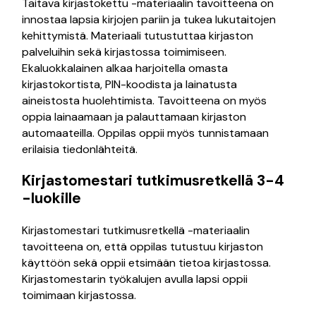
Taitava kirjastokettu -materiaalin tavoitteena on
innostaa lapsia kirjojen pariin ja tukea lukutaitojen
kehittymistä. Materiaali tutustuttaa kirjaston
palveluihin sekä kirjastossa toimimiseen.
Ekaluokkalainen alkaa harjoitella omasta
kirjastokortista, PIN-koodista ja lainatusta
aineistosta huolehtimista. Tavoitteena on myös
oppia lainaamaan ja palauttamaan kirjaston
automaateilla. Oppilas oppii myös tunnistamaan
erilaisia tiedonlähteitä.
Kirjastomestari tutkimusretkellä 3-4
-luokille
Kirjastomestari tutkimusretkellä -materiaalin
tavoitteena on, että oppilas tutustuu kirjaston
käyttöön sekä oppii etsimään tietoa kirjastossa.
Kirjastomestarin työkalujen avulla lapsi oppii
toimimaan kirjastossa.