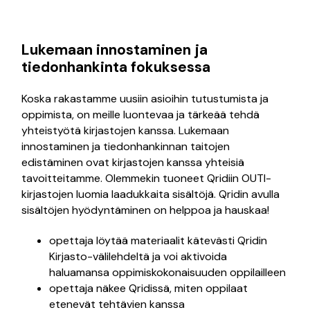
Lukemaan innostaminen ja
tiedonhankinta fokuksessa
Koska rakastamme uusiin asioihin tutustumista ja
oppimista, on meille luontevaa ja tärkeää tehdä
yhteistyötä kirjastojen kanssa. Lukemaan
innostaminen ja tiedonhankinnan taitojen
edistäminen ovat kirjastojen kanssa yhteisiä
tavoitteitamme. Olemmekin tuoneet Qridiin OUTI-
kirjastojen luomia laadukkaita sisältöjä. Qridin avulla
sisältöjen hyödyntäminen on helppoa ja hauskaa!
opettaja löytää materiaalit kätevästi Qridin
Kirjasto-välilehdeltä ja voi aktivoida
haluamansa oppimiskokonaisuuden oppilailleen
opettaja näkee Qridissä, miten oppilaat
etenevät tehtävien kanssa