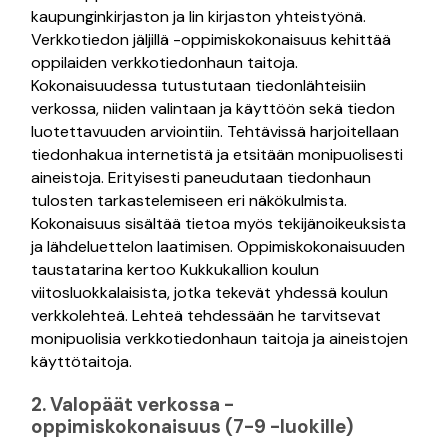
kaupunginkirjaston ja Iin kirjaston yhteistyönä.
Verkkotiedon jäljillä -oppimiskokonaisuus kehittää
oppilaiden verkkotiedonhaun taitoja.
Kokonaisuudessa tutustutaan tiedonlähteisiin
verkossa, niiden valintaan ja käyttöön sekä tiedon
luotettavuuden arviointiin. Tehtävissä harjoitellaan
tiedonhakua internetistä ja etsitään monipuolisesti
aineistoja. Erityisesti paneudutaan tiedonhaun
tulosten tarkastelemiseen eri näkökulmista.
Kokonaisuus sisältää tietoa myös tekijänoikeuksista
ja lähdeluettelon laatimisen. Oppimiskokonaisuuden
taustatarina kertoo Kukkukallion koulun
viitosluokkalaisista, jotka tekevät yhdessä koulun
verkkolehteä. Lehteä tehdessään he tarvitsevat
monipuolisia verkkotiedonhaun taitoja ja aineistojen
käyttötaitoja.
2. Valopäät verkossa -
oppimiskokonaisuus (7-9 -luokille)