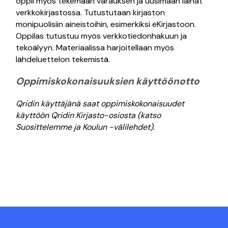
oppii myös tekemään varauksen ja uusimaan lainat
verkkokirjastossa. Tutustutaan kirjaston
monipuolisiin aineistoihin, esimerkiksi eKirjastoon.
Oppilas tutustuu myös verkkotiedonhakuun ja
tekoälyyn. Materiaalissa harjoitellaan myös
lähdeluettelon tekemistä.
Oppimiskokonaisuuksien käyttöönotto
Qridin käyttäjänä saat oppimiskokonaisuudet
käyttöön Qridin Kirjasto-osiosta (katso
Suosittelemme ja Koulun -välilehdet).