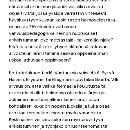
näitä muihin heimon jäseniin vai oliko arviointi
objektiivista, jossa yksilöä verrattiin yhteisesti
hyväksyttyyn kuvaan kasin tason heimoveljestä ja -
sisaresta? Rohkaisiko varhainen
vahvuuspedagogiikka heimon nuorukaiset
erikoistumaan joko metsästäjä- tai keräilijälinjalle?
Elikö osa heistä koko lyhyen elämänsä jatkuvan
arvostelun lannistamina seiskan oppilaina ilman
uskoa jatkuvaan oppimiseen?
En todellakaan tiedä. Vastauksia voisi ehkä löytyä
Hararin, Brysonin tai Bregmanin pöytälaatikosta. Villi
arvaus on, että vaikka formaalia koulutusta tai
arviointia ei ollut, heimossa oli tarkka järjestys.
Jokainen tiesi täsmälleen, kenen nuoli osuu
kohdalleen, kuka on nopein juoksija ja kuka osaa
erottaa terveelliset marjat myrkkymarjoista.
Keskinäinen vertailu sekä sen myötä syntyvä
erikoistuminen ja työnjako on luonteenomaista