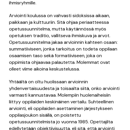
ihmisryhmille.
Arviointi koulussa on vahvasti sidoksissa aikaan,
paikkaan ja kulttuuriin. Sitä ohjaa periaatteessa
opetussuunnitelma, mutta käytännössä myös
opetuksen traditio, vallitseva ihmiskuva ja arvot.
Opetussuunnitelma jakaa arvioinnin kahteen osaan:
summatiiviseen, jonka tarkoitus on todeta oppilaan
osaamisen taso sekä formatiiviseen, joka on
oppimista ohjaavaa palautetta. Molemmat ovat
olleet viime aikoina keskustelussa.
Yhtäältä on oltu huolissaan arvioinnin
yhdenvertaisuudesta ja toisaalta siitä, onko arviointi
varmasti kannustavaa. Molempiin huolenaiheisiin
liittyy oppilaiden keskinäinen vertailu. Suhteellinen
arviointi, eli oppilaiden asettaminen järjestykseen
oppilasjoukon sisällä, on poistettu
opetussuunnitelmista jo vuonna 1985. Opettajilta
edellytetään objektiivisuutta, eli sitä, että arviointi