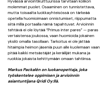
Hyvässä arviointikulttuurissa tarvitaan kolikon
molemmat puolet. Osaaminen on tunnistettava,
mutta toisaalta luokkayhteisössä on tärkeää
opetella huomioimaan onnistumiset, riippumatta
siitä millä portaalla nämä tapahtuvat. Arvioinnin
tehtävä ei ole löytää “Primus inter pares” — paras
vertaistensa joukossa, vaan huomioida jokainen
yksilö omalla tasollaan. Tarkoitus ei ole jättää
hitaimpia heimon jäseniä puun alle kuolemaan vaan
pitää kaikki metsästäjät ja keräilijät mukana ja
ruokkia jokaista kehittymään omaan tahtiinsa.
Markus Packalén on luokanopettaja, joka
työskentelee oppimisen ja arvioinnin
asiantuntijana Qridi Oy:llä.