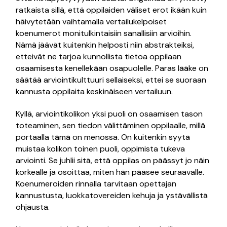
ratkaista sillä, että oppilaiden väliset erot ikään kuin
häivytetään vaihtamalla vertailukelpoiset
koenumerot monitulkintaisiin sanallisiin arvioihin.
Nämä jäävät kuitenkin helposti niin abstrakteiksi,
etteivät ne tarjoa kunnollista tietoa oppilaan
osaamisesta kenellekään osapuolelle. Paras lääke on
säätää arviointikulttuuri sellaiseksi, ettei se suoraan
kannusta oppilaita keskinäiseen vertailuun.
Kyllä, arviointikolikon yksi puoli on osaamisen tason
toteaminen, sen tiedon välittäminen oppilaalle, millä
portaalla tämä on menossa. On kuitenkin syytä
muistaa kolikon toinen puoli, oppimista tukeva
arviointi. Se juhlii sitä, että oppilas on päässyt jo näin
korkealle ja osoittaa, miten hän pääsee seuraavalle.
Koenumeroiden rinnalla tarvitaan opettajan
kannustusta, luokkatovereiden kehuja ja ystävällistä
ohjausta.