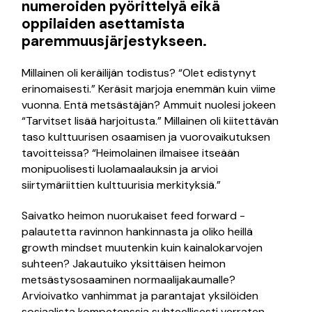
numeroiden pyörittelyä eikä
oppilaiden asettamista
paremmuusjärjestykseen.
Millainen oli keräilijän todistus? “Olet edistynyt
erinomaisesti.” Keräsit marjoja enemmän kuin viime
vuonna. Entä metsästäjän? Ammuit nuolesi jokeen
“Tarvitset lisää harjoitusta.” Millainen oli kiitettävän
taso kulttuurisen osaamisen ja vuorovaikutuksen
tavoitteissa? “Heimolainen ilmaisee itseään
monipuolisesti luolamaalauksin ja arvioi
siirtymäriittien kulttuurisia merkityksiä.”
Saivatko heimon nuorukaiset feed forward -
palautetta ravinnon hankinnasta ja oliko heillä
growth mindset muutenkin kuin kainalokarvojen
suhteen? Jakautuiko yksittäisen heimon
metsästysosaaminen normaalijakaumalle?
Arvioivatko vanhimmat ja parantajat yksilöiden
sosiaalista kompetenssia suhteellisesti verraten