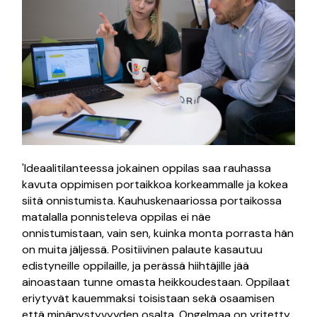
'Ideaalitilanteessa jokainen oppilas saa rauhassa
kavuta oppimisen portaikkoa korkeammalle ja kokea
siitä onnistumista. Kauhuskenaariossa portaikossa
matalalla ponnisteleva oppilas ei näe
onnistumistaan, vain sen, kuinka monta porrasta hän
on muita jäljessä. Positiivinen palaute kasautuu
edistyneille oppilaille, ja perässä hiihtäjille jää
ainoastaan tunne omasta heikkoudestaan. Oppilaat
eriytyvät kauemmaksi toisistaan sekä osaamisen
että minäpystyvyyden osalta. Ongelmaa on yritetty