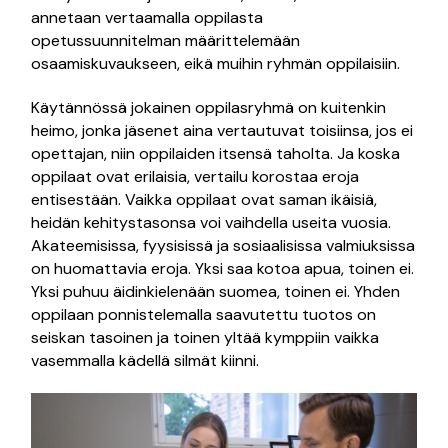
annetaan vertaamalla oppilasta
opetussuunnitelman määrittelemään
osaamiskuvaukseen, eikä muihin ryhmän oppilaisiin.
Käytännössä jokainen oppilasryhmä on kuitenkin
heimo, jonka jäsenet aina vertautuvat toisiinsa, jos ei
opettajan, niin oppilaiden itsensä taholta. Ja koska
oppilaat ovat erilaisia, vertailu korostaa eroja
entisestään. Vaikka oppilaat ovat saman ikäisiä,
heidän kehitystasonsa voi vaihdella useita vuosia.
Akateemisissa, fyysisissä ja sosiaalisissa valmiuksissa
on huomattavia eroja. Yksi saa kotoa apua, toinen ei.
Yksi puhuu äidinkielenään suomea, toinen ei. Yhden
oppilaan ponnistelemalla saavutettu tuotos on
seiskan tasoinen ja toinen yltää kymppiin vaikka
vasemmalla kädellä silmät kiinni.